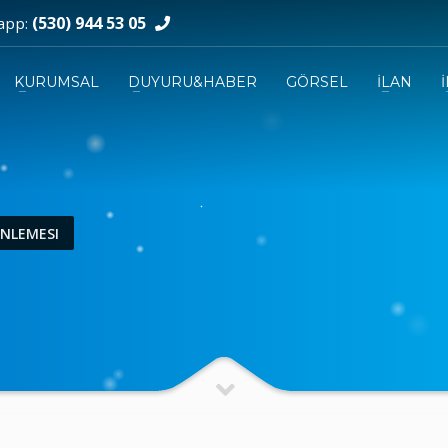
(530) 944 53 05
app:
KURUMSAL
DUYURU&HABER
GÖRSEL
İLAN
NLEMESI