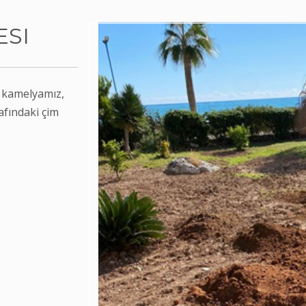
SI
n kamelyamız,
afındaki çim